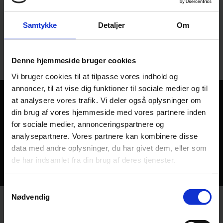
Samtykke
Detaljer
Om
Denne hjemmeside bruger cookies
Vi bruger cookies til at tilpasse vores indhold og
annoncer, til at vise dig funktioner til sociale medier og til
at analysere vores trafik. Vi deler også oplysninger om
✔️PEFC Certificeret
din brug af vores hjemmeside med vores partnere inden
for sociale medier, annonceringspartnere og
✔️Danmarks største Skoventreprenør
analysepartnere. Vores partnere kan kombinere disse
data med andre oplysninger, du har givet dem, eller som
✔️Grundlagt i 1990
de har indsamlet fra din brug af deres tjenester.
Samtykkevalg
Nødvendig