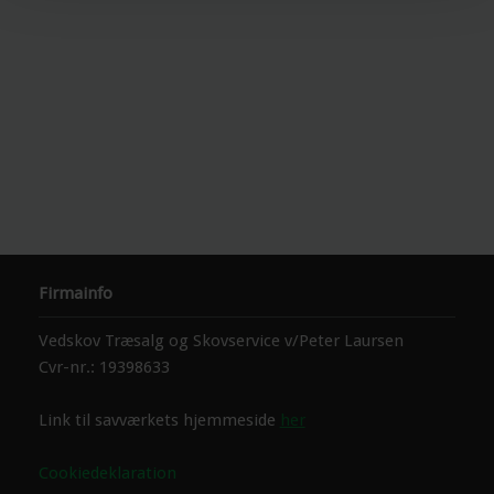
Firmainfo
Vedskov Træsalg og Skovservice v/Peter Laursen
Cvr-nr.: 19398633
Link til savværkets hjemmeside
her
Cookiedeklaration