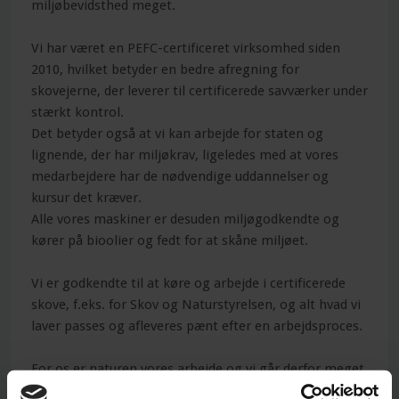
miljøbevidsthed meget.
Vi har været en PEFC-certificeret virksomhed siden
2010, hvilket betyder en bedre afregning for
skovejerne, der leverer til certificerede savværker under
stærkt kontrol.
Det betyder også at vi kan arbejde for staten og
lignende, der har miljøkrav, ligeledes med at vores
medarbejdere har de nødvendige uddannelser og
kursur det kræver.
Alle vores maskiner er desuden miljøgodkendte og
kører på bioolier og fedt for at skåne miljøet.
Vi er godkendte til at køre og arbejde i certificerede
skove, f.eks. for Skov og Naturstyrelsen, og alt hvad vi
laver passes og afleveres pænt efter en arbejdsproces.
For os er naturen vores arbejde og vi går derfor meget
op i at bevare den.