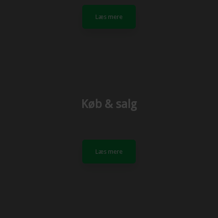
Læs mere​
Køb & salg
Læs mere​