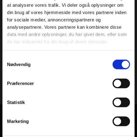
at analysere vores trafik. Vi deler også oplysninger om
din brug af vores hjemmeside med vores partnere inden
for sociale medier, annonceringspartnere og
analysepartnere. Vores partnere kan kombinere disse
data med andre oplysninger, du har givet dem, eller som
de har indsamlet fra din brug af deres tjenester.
Flishugning
Samtykkevalg
Nødvendig
Læs mere​
Præferencer
Statistik
Marketing
✔️PEFC Certificeret
✔️Danmarks største Skoventreprenør