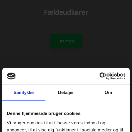
Fældeudkører
Læs mere​
Samtykke
Detaljer
Om
Fældebunkelægning
Denne hjemmeside bruger cookies
Vi bruger cookies til at tilpasse vores indhold og
Læs mere​
annoncer, til at vise dig funktioner til sociale medier og til