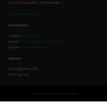
Link til savværkets hjemmeside
her
Cookiedeklaration
Kontaktinfo
​Telefon:
4​0 58 38 26
Kontor:
22 11 80 72
-
40 84 17 64
E-mail:
mail@vedskov.dk
Adresse
Lykkegårdsvej 299
8472 Sporup
Created and hosted by Group Online