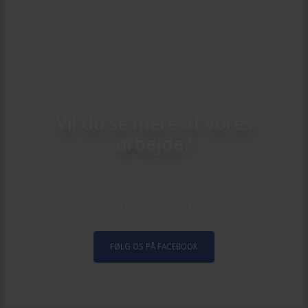
​​Vil du se mere af vores
arbejde?
Følg med på vores Facebookprofil, hvor vi ofte
poster billeder af vores spændende
arbejdsopgaver.
FØLG OS PÅ FACEBOOK​