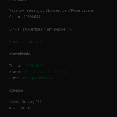
Vedskov Træsalg og Skovservice v/Peter Laursen
Cvr-nr.: 19398633
Link til savværkets hjemmeside
her
Cookiedeklaration
Kontaktinfo
​Telefon:
4​0 58 38 26
Kontor:
22 11 80 72
-
40 84 17 64
E-mail:
mail@vedskov.dk
Adresse
Lykkegårdsvej 299
8472 Sporup