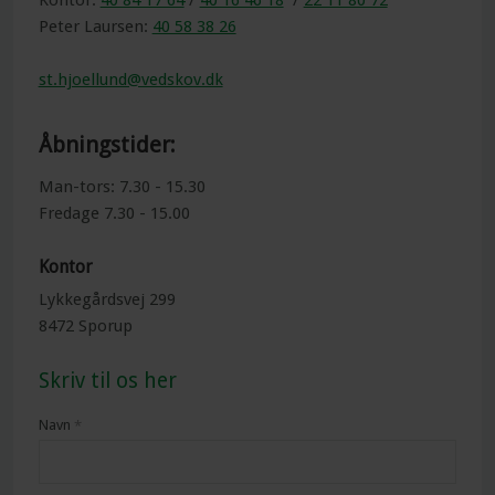
Kontor:
40 84 17 64
/
40 16 46 18
/
22 11 80 72
Peter Laursen:
40 58 38 26
st.hjoellund@vedskov.dk
Åbningstider:
​Man-tors: 7.30 - 15.30
​Fredage 7.30 - 15.00
​Kontor
​Lykkegårdsvej 299
​8472 Sporup
Skriv til os her​
Navn
*