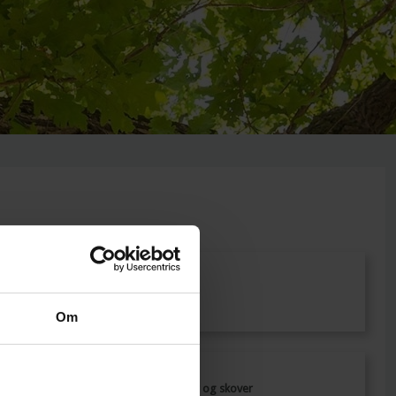
Udkører
​Allan Dahl​
Om
Skoventreprenør og skover