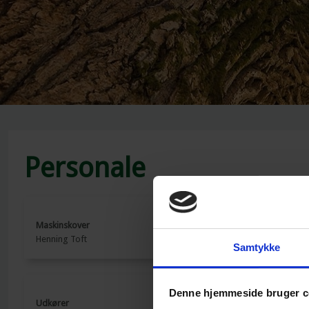
Personale​
​Maskinskover
​Maskinskov
Henning Toft​
​Kim Kjøge​
Samtykke
Denne hjemmeside bruger c
Udkører
Udkører