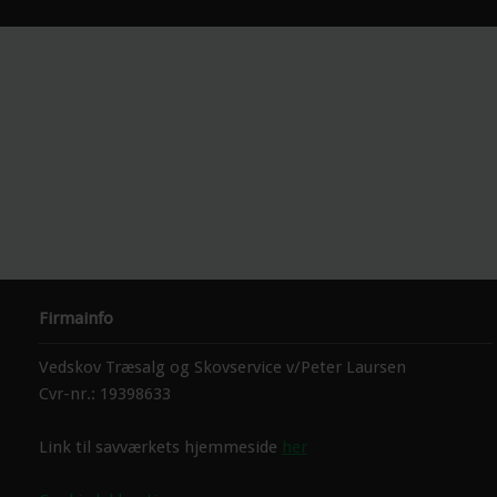
Firmainfo
Vedskov Træsalg og Skovservice v/Peter Laursen
Cvr-nr.: 19398633
Link til savværkets hjemmeside
her