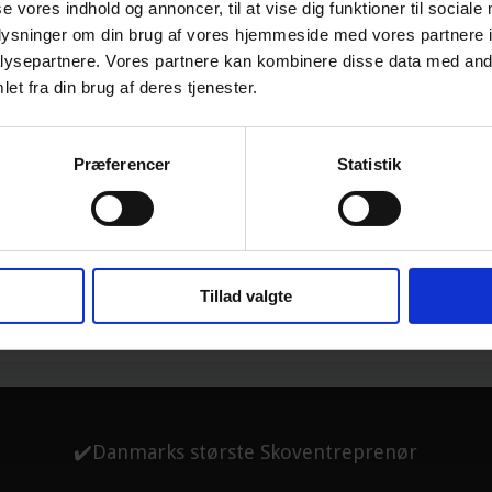
se vores indhold og annoncer, til at vise dig funktioner til sociale
​Allan Hougaard​
oplysninger om din brug af vores hjemmeside med vores partnere i
ysepartnere. Vores partnere kan kombinere disse data med andr
et fra din brug af deres tjenester.
 projektleder
n | Over 30 års erfaring i
Præferencer
Statistik
Tillad valgte
✔️Danmarks største Skoventreprenør