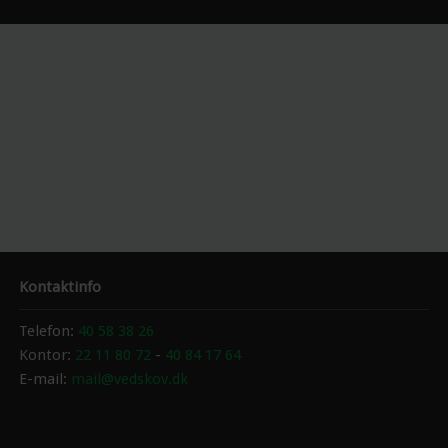
Kontaktinfo
​Telefon:
4​0 58 38 26
Kontor:
22 11 80 72
-
40 84 17 64
E-mail:
mail@vedskov.dk