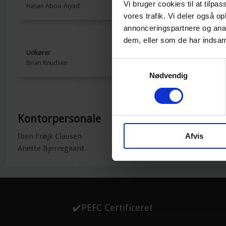
Vi bruger cookies til at tilpas
​Hasan Abou-Aiyad​
​Kristian Rom​
vores trafik. Vi deler også 
annonceringspartnere og anal
dem, eller som de har indsaml
Udkører
Rådgiver og
​Brian Knudsen​
​Arne Knudse
Samtykkevalg
branchen​
Nødvendig
​Kontorpersonale
Iben Frøjk Clausen
Afvis
Anette Bjerregaard
✔️PEFC Certificeret