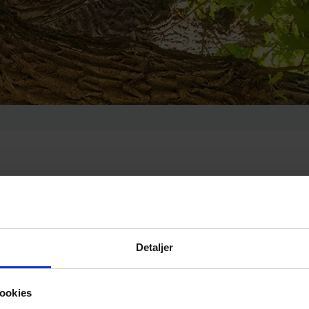
er
Håndskover og udkører
​Henrik Dahl​​
Detaljer
ookies
Fældeudkører