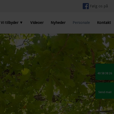
Følg os på ​
Vi tilbyder ▼
Videoer
Nyheder
Personale
Kontakt
40 58 38 26
Send mail